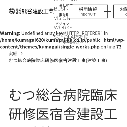
コ
ナ
会社概要
採用情報
お
ン
ビ
事業概要
テ
ゲ
ン
ー
ビジョン
ツ
シ
Warning
: Undefined array key "HTTP_REFERER" in
実績
へ
ョ
/home/kumagai620/kumagai-kk.co.jp/public_html/wp-
奨学金制度
ス
ン
content/themes/kumagai/single-works.php
on line
73
キ
に
実績
ッ
移
むつ総合病院臨床研修医宿舎建設工事(建築工事)
プ
動
むつ総合病院臨床
研修医宿舎建設工