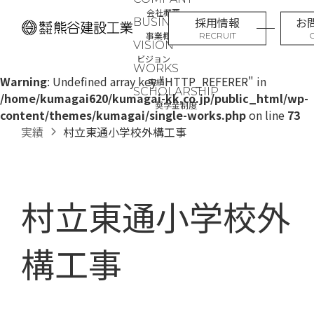
コ
ナ
会社概要
採用情報
お
ン
ビ
事業概要
テ
ゲ
ン
ー
ビジョン
ツ
シ
Warning
: Undefined array key "HTTP_REFERER" in
実績
へ
ョ
/home/kumagai620/kumagai-kk.co.jp/public_html/wp-
奨学金制度
ス
ン
content/themes/kumagai/single-works.php
on line
73
キ
に
実績
村立東通小学校外構工事
ッ
移
プ
動
村立東通小学校外
構工事